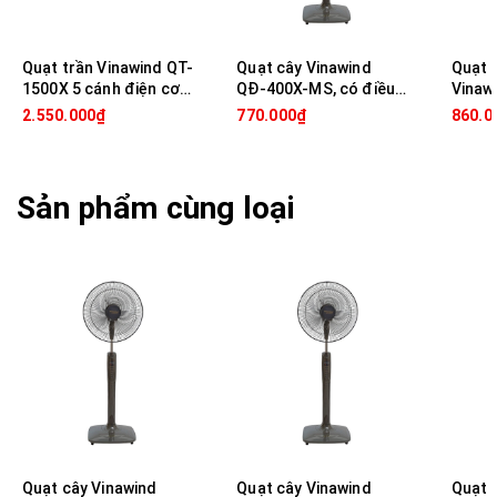
Quạt trần Vinawind QT-
Quạt cây Vinawind
Quạt 
1500X 5 cánh điện cơ
QĐ-400X-MS, có điều
Vinaw
thống nhất, điều khiển
khiển, Sải cánh 40cm
có điề
2.550.000₫
770.000₫
860.0
từ xa
Sản phẩm cùng loại
Quạt cây Vinawind QĐL-400M phù hợp quán cà phê, quán ăn
nhỏ
Quạt cây Vinawind
Quạt cây Vinawind
Quạt 