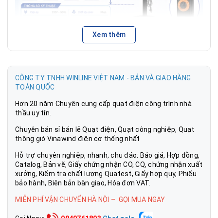
Xem thêm
Quạt cây Vinawind QĐL-400M
với công suất 46W, sải
CÔNG TY TNHH WINLINE VIỆT NAM - BÁN VÀ GIAO HÀNG
cánh dài 40cm mang đến cho người dùng làn gió mát tự
TOÀN QUỐC
nhiên, tạo cảm giác thoải mái, thư giãn trong những ngày
hè oi bức.
Hơn 20 năm Chuyên cung cấp quạt điện công trình nhà
thầu uy tín.
Chuyên bán sỉ bán lẻ Quạt điện, Quạt công nghiệp, Quạt
thông gió Vinawind điện cơ thống nhất
Hỗ trợ chuyên nghiệp, nhanh, chu đáo: Báo giá, Hợp đồng,
Catalog, Bản vẽ, Giấy chứng nhận CO, CQ, chứng nhận xuất
xưởng, Kiểm tra chất lượng Quatest, Giấy hợp quy, Phiếu
bảo hành, Biên bản bàn giao, Hóa đơn VAT.
MIỄN PHÍ VẬN CHUYỂN HÀ NỘI – GỌI MUA NGAY