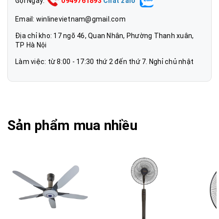
Gọi Ngay:
0949761893
Chat zalo
Email:
winlinevietnam@gmail.com
Quạt cây Vinawind QĐL-400M Thân quạt có thể thay đổi
được chiều cao 88-95cm, độ dài dây điện 2.2m
Địa chỉ kho: 17 ngõ 46, Quan Nhân, Phường Thanh xuân,
TP Hà Nội
Làm việc: từ 8:00 - 17:30 thứ 2 đến thứ 7. Nghỉ chủ nhật
Sản phẩm mua nhiều
Quạt cây Vinawind QĐL-400M có tuốc năng quay trái phải,
giúp không gian làm mát trải rộng hơn, chân đế bằng nhựa
đúc vững chắc, không bị rung lắc khi hoạt động, bạn có
thể di chuyển quạt dễ dàng tới mọi nơi trong căn phòng.