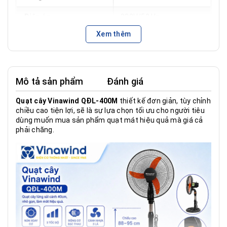
Điện áp
220V/50 Hz
Xem thêm
Lưu lượng gió
55m³/phút
Đường kính sải cánh
400mm
Màu sắc
den, cam
Mô tả sản phẩm
Đánh giá
Điều khiển
Núm xoay cơ
Quạt cây Vinawind QĐL-400M
thiết kế đơn giản, tùy chỉnh
chiều cao tiện lợi, sẽ là sự lựa chọn tối ưu cho người tiêu
Chiều cao điều chỉnh
88-95cm
dùng muốn mua sản phẩm quạt mát hiệu quả mà giá cả
phải chăng.
Động cơ
Bạc thau
Công ty CP điện cơ
Sản xuất và phân phối
thống nhất Việt Nam
Bảo hành
12 tháng