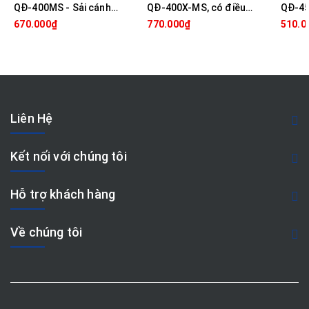
QĐ-400MS - Sải cánh
QĐ-400X-MS, có điều
QĐ-45
40cm
khiển, Sải cánh 40cm
45cm
670.000₫
770.000₫
510.0
Liên Hệ
Kết nối với chúng tôi
Hỗ trợ khách hàng
Về chúng tôi