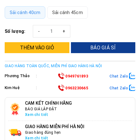
Sải cánh 40cm
Sải cánh 45cm
Số lượng:
-
+
THÊM VÀO GIỎ
BÁO GIÁ SỈ
GIAO HÀNG TOÀN QUỐC, MIỄN PHÍ GIAO HÀNG HÀ NỘI
Phương Thảo
:
0949761893
Chat Zalo
Kim Huệ
:
0963230665
Chat Zalo
CAM KẾT CHÍNH HÃNG
BÁO GIÁ LẮP ĐẶT
Xem chi tiết
GIAO HÀNG MIỄN PHÍ HÀ NỘI
Giao hàng đúng hẹn
Xem chi tiết