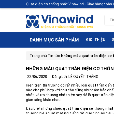
Quạt điện cơ thống nhất Vinawind - Giao hàng toàn
DANH MỤC SẢN PHẨM
GIỚI THIỆU
Trang chủ
Tin tức
Những mẫu quạt trần điện cơ 
NHỮNG MẪU QUẠT TRẦN ĐIỆN CƠ THỐN
22/06/2020
Đăng bởi: LÊ QUYẾT THẮNG
Hiện trên thị trường có rất nhiều loại
quạt trần
đến t
nào cho phù hợp với nhu cầu cũng như đảm bảo chất
nhất, và ưa chuộng nhất hiện nay đó là quạt trần đi
gian sống khác nhau.
Đặc biệt những chiếc
quạt trần điện cơ thống nhấ
thương hiệu quạt mát nổi tiếng rất được người tiê