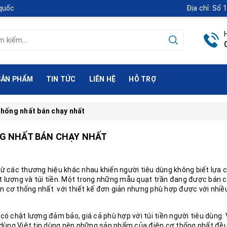
 quốc
Địa chỉ: Số
SẢN PHẨM
TIN TỨC
LIÊN HỆ
HỖ TRỢ
thống nhất bán chạy nhất
G NHẤT BÁN CHẠY NHẤT
ừ các thương hiệu khác nhau khiến người tiêu dùng không biết lựa c
 lượng và túi tiền. Một trong những mẫu quạt trần đang được bán 
ện cơ thống nhất với thiết kế đơn giản nhưng phù hợp được với nhiề
t
có chật lượng đảm bảo, giá cả phù hợp với túi tiền người tiêu dùng. 
u dùng Việt tin dùng nên những sản phẩm của điện cơ thống nhất đ