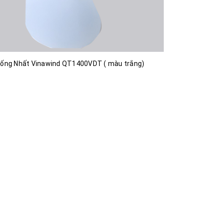
hống Nhất Vinawind QT1400VDT ( màu trắng)