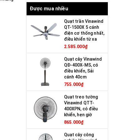
Được mua nhiều
Quạt trần Vinawind
QT-1500X 5 cánh
điện cơ thống nhất,
điều khiển từ xa
2.585.000₫
Quạt cây Vinawind
QĐ-400X-MS, có
điều khiển, Sải
cánh 40cm
755.000₫
Quạt treo tường
Vinawind QTT-
400XPN, có điều
khiển, hẹn giờ
865.000₫
Quạt cây công