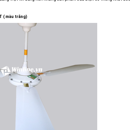
 ( màu trắng)