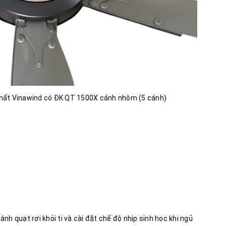
nhất Vinawind có ĐK QT 1500X cánh nhôm (5 cánh)
nh quạt rơi khỏi ti và cài đặt chế độ nhịp sinh học khi ngủ