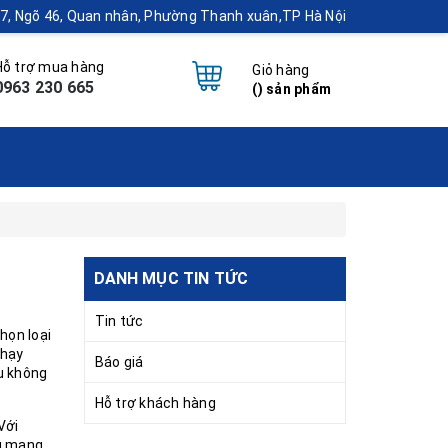
 17, Ngõ 46, Quan nhân, Phường Thanh xuân,TP Hà Nội
Hỗ trợ mua hàng
Giỏ hàng
0963 230 665
(
) sản phẩm
DANH MỤC TIN TỨC
Tin tức
họn loại
chạy
Báo giá
u không
Hỗ trợ khách hàng
Với
ều mang