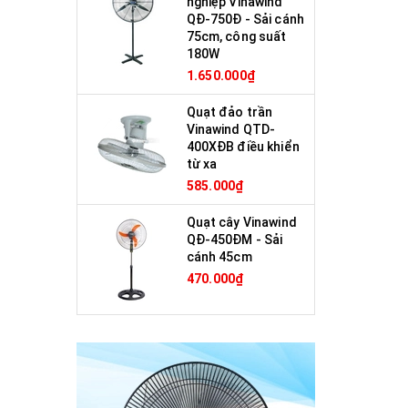
nghiệp Vinawind
QĐ-750Đ - Sải cánh
75cm, công suất
180W
1.650.000₫
Quạt đảo trần
Vinawind QTD-
400XĐB điều khiển
từ xa
585.000₫
Quạt cây Vinawind
QĐ-450ĐM - Sải
cánh 45cm
470.000₫