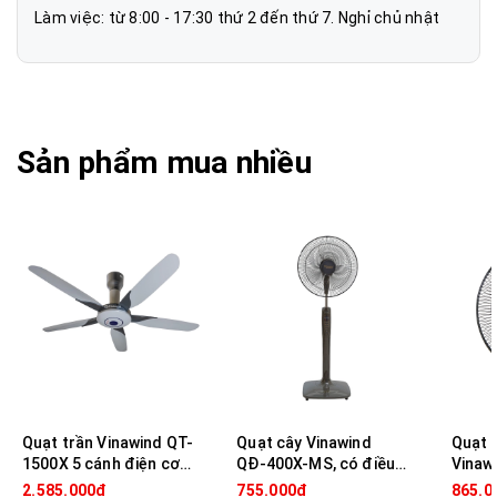
Làm việc: từ 8:00 - 17:30 thứ 2 đến thứ 7. Nghỉ chủ nhật
Sản phẩm mua nhiều
Quạt cây Vinawind QD-400X-MS có điều khiển từ xa
Ngoài ra,
quạt cây điện cơ Thống Nhất
còn có chế độ
hẹn giờ tiện lợi. Ba tốc độ giúp người dùng dễ dàng chọn
lựa cho phù hợp với nhu cầu hay từng giai đoạn của giấc
ngủ.
Quạt cây Vinawind QĐ-400X-MS
phù hợp sử dụng
trong gia đình, trường học, văn phòng,…
Quạt trần Vinawind QT-
Quạt cây Vinawind
Quạt 
1500X 5 cánh điện cơ
QĐ-400X-MS, có điều
Vinaw
thống nhất, điều khiển
khiển, Sải cánh 40cm
có điề
2.585.000₫
755.000₫
865.0