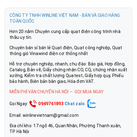
CÔNG TY TNHH WINLINE VIỆT NAM - BÁN VÀ GIAO HÀNG
TOÀN QUỐC
Quạt cây Vinawind QĐ-400X-MS
có hẹn giờ
Hơn 20 năm Chuyên cung cấp quạt điện công trình nhà
Quạt cây Vinawind QĐ-400X-MS
có
điều khiển từ xa
với
thầu uy tín.
nút điều khiển cảm ứng giúp thay đổi tốc độ quạt và điều
chỉnh các chức năng một cách dễ dàng mà không cần
Chuyên bán sỉ bán lẻ Quạt điện, Quạt công nghiệp, Quạt
phải di chuyển. Bảng điều khiển của
quạt cây
thông gió Vinawind điện cơ thống nhất
Vinawind
được thiết kế ở mặt trước với các nút bấm và
đèn báo chế độ dễ dàng hơn cho người sử dụng.
Hỗ trợ chuyên nghiệp, nhanh, chu đáo: Báo giá, Hợp đồng,
Catalog, Bản vẽ, Giấy chứng nhận CO, CQ, chứng nhận xuất
xưởng, Kiểm tra chất lượng Quatest, Giấy hợp quy, Phiếu
bảo hành, Biên bản bàn giao, Hóa đơn VAT.
MIỄN PHÍ VẬN CHUYỂN HÀ NỘI – GỌI MUA NGAY
Gọi Ngay:
0949761893
Chat zalo
Email:
winlinevietnam@gmail.com
Địa chỉ kho: 17 ngõ 46, Quan Nhân, Phường Thanh xuân,
TP Hà Nội