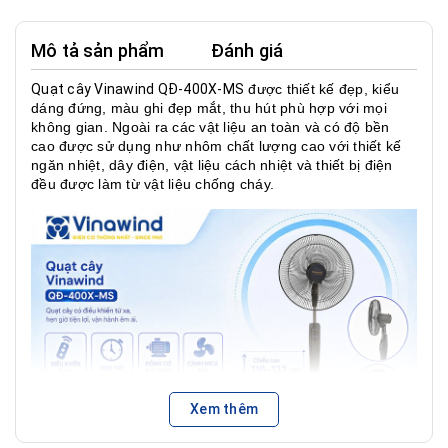
Tính năng
Hẹn giờ,
Điều khiển từ xa
Có
Mô tả sản phẩm
Đánh giá
Cấp độ gió
3 số
Quạt cây Vinawind QĐ-400X-MS
được thiết kế đẹp, kiểu
dáng đứng, màu ghi đẹp mắt, thu hút phù hợp với mọi
Chất liệu cánh
Cánh mica 3 lá
không gian. Ngoài ra các vật liệu an toàn và có độ bền
cao được sử dụng như nhôm chất lượng cao với thiết kế
Chế độ gió
Gió thoảng
ngăn nhiệt, dây điện, vật liệu cách nhiệt và thiết bị điện
đều được làm từ vật liệu chống cháy.
Sải cánh
40 cm
Công ty CP điện cơ
Sản xuất tại
thống nhất Việt Nam
Bảo hành
12 tháng
Xem thêm