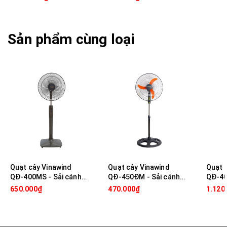
từ xa
Sản phẩm cùng loại
Quạt cây Vinawind
Quạt cây Vinawind
Quạt 
QĐ-400MS - Sải cánh
QĐ-450ĐM - Sải cánh
QĐ-40
40cm
45cm
từ xa,
650.000₫
470.000₫
1.120