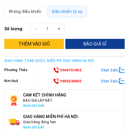
Không điều khiển
Điều khiển từ xa
Số lượng:
-
+
THÊM VÀO GIỎ
BÁO GIÁ SỈ
GIAO HÀNG TOÀN QUỐC, MIỄN PHÍ GIAO HÀNG HÀ NỘI
Phương Thảo
:
0949761893
Chat Zalo
Kim Huệ
:
0963230665
Chat Zalo
CAM KẾT CHÍNH HÃNG
BÁO GIÁ LẮP ĐẶT
Xem chi tiết
GIAO HÀNG MIỄN PHÍ HÀ NỘI
Giao hàng đúng hẹn
Xem chi tiết